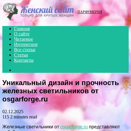
Menu
ПАРФУМЕРИЯ
Главная
О сайте
Читаемое
Интересное
Все статьи
Статьи
Контакты
Search
for
Уникальный дизайн и прочность
железных светильников от
osgarforge.ru
02.12.2025
115
2 minutes read
Железные светильники от
osgarforge.ru
представляют