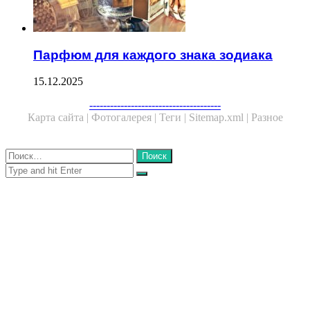
Парфюм для каждого знака зодиака
15.12.2025
Facebook
Twitter
WhatsApp
Telegram
--------------------------------------
Карта сайта |
Фотогалерея |
Теги |
Sitemap.xml |
Разное
Close
Найти:
Close
Search
for