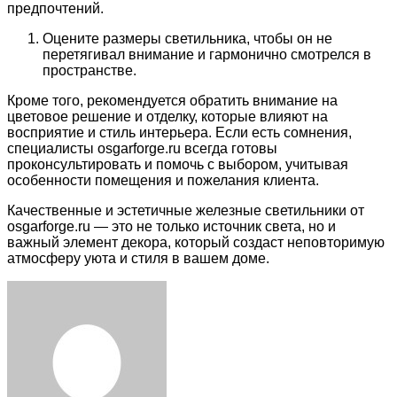
предпочтений.
Оцените размеры светильника, чтобы он не
перетягивал внимание и гармонично смотрелся в
пространстве.
Кроме того, рекомендуется обратить внимание на
цветовое решение и отделку, которые влияют на
восприятие и стиль интерьера. Если есть сомнения,
специалисты osgarforge.ru всегда готовы
проконсультировать и помочь с выбором, учитывая
особенности помещения и пожелания клиента.
Качественные и эстетичные железные светильники от
osgarforge.ru — это не только источник света, но и
важный элемент декора, который создаст неповторимую
атмосферу уюта и стиля в вашем доме.
Facebook
Twitter
LinkedIn
Tumblr
Pinterest
Reddit
VKontakte
Odnoklassniki
Skype
WhatsApp
Telegram
Viber
Share
Print
via
Email