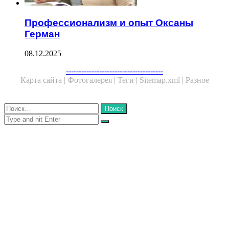
Профессионализм и опыт Оксаны
Герман
08.12.2025
Facebook
Twitter
WhatsApp
Telegram
--------------------------------------
Карта сайта |
Фотогалерея |
Теги |
Sitemap.xml |
Разное
Close
Найти:
Close
Search
for