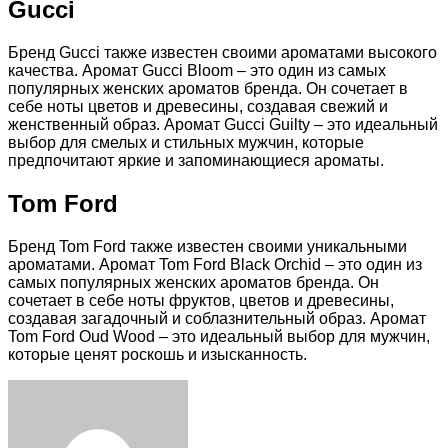
Gucci
Бренд Gucci также известен своими ароматами высокого
качества. Аромат Gucci Bloom – это один из самых
популярных женских ароматов бренда. Он сочетает в
себе ноты цветов и древесины, создавая свежий и
женственный образ. Аромат Gucci Guilty – это идеальный
выбор для смелых и стильных мужчин, которые
предпочитают яркие и запоминающиеся ароматы.
Tom Ford
Бренд Tom Ford также известен своими уникальными
ароматами. Аромат Tom Ford Black Orchid – это один из
самых популярных женских ароматов бренда. Он
сочетает в себе ноты фруктов, цветов и древесины,
создавая загадочный и соблазнительный образ. Аромат
Tom Ford Oud Wood – это идеальный выбор для мужчин,
которые ценят роскошь и изысканность.
Facebook
Twitter
LinkedIn
Tumblr
Pinterest
Reddit
VKontakte
Odnoklassniki
Skype
WhatsApp
Telegram
Viber
Share
Print
via
Email