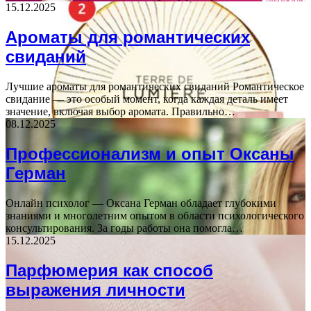
15.12.2025
Ароматы для романтических
свиданий
Лучшие ароматы для романтических свиданий Романтическое
свидание — это особый момент, когда каждая деталь имеет
значение, включая выбор аромата. Правильно…
08.12.2025
Профессионализм и опыт Оксаны
Герман
Онлайн психолог — Оксана Герман обладает глубокими
знаниями и многолетним опытом в области психологического
консультирования. За годы работы она помогла…
15.12.2025
Парфюмерия как способ
выражения личности