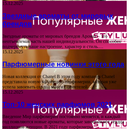
15.12.2025
Звездные ароматы от мировых
брендов
Звездные ароматы от мировых брендов Аромат – это
неотъемлемая часть нашей индивидуальности. Он способен
подчеркнуть наше настроение, характер и стиль.…
15.12.2025
Парфюмерные новинки этого года
Новая коллекция от Chanel В этом году компания Chanel
представила новую коллекцию парфюмерии, которая уже
успела завоевать сердца многих ценителей…
15.12.2025
Топ-10 женских парфюмов 2021
Введение Мир парфюмерии постоянно меняется, и каждый
год появляются новые ароматы, которые завоевывают сердца
миллионов женщин. В 2021 году парфюмеры…