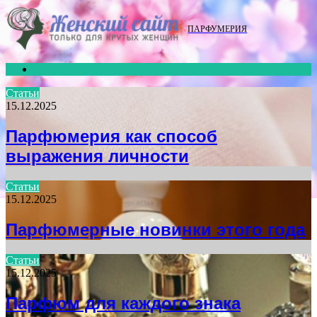
Menu
ПАРФУМЕРИЯ
Search
for
Статьи
15.12.2025
Парфюмерия как способ
выражения личности
Статьи
15.12.2025
Парфюмерные новинки этого года
Статьи
15.12.2025
Парфюм для каждого знака