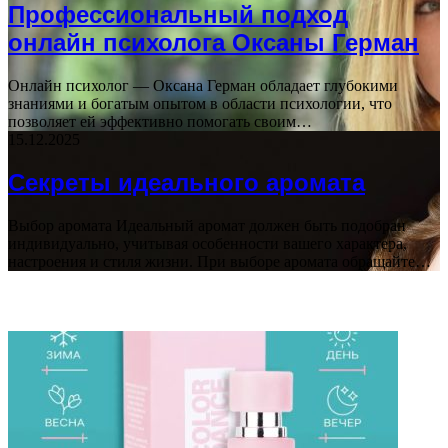
Профессиональный подход
онлайн психолога Оксаны Герман
Онлайн психолог — Оксана Герман обладает глубокими
знаниями и богатым опытом в области психологии, что
позволяет ей эффективно помогать своим…
15.12.2025
Секреты идеального аромата
Выбор аромата Идеальный аромат должен быть подобран
индивидуально, учитывая особенности вашего характера,
настроения и стиля жизни. При выборе аромата обращайте…
ВАЖНО ПОЧИТАТЬ