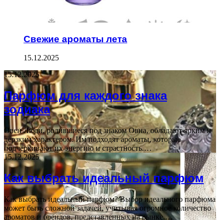
Свежие ароматы лета
15.12.2025
15.12.2025
Парфюм для каждого знака
зодиака
Овен Люди, родившиеся под знаком Овна, обладают ярким и
дерзким характером. Им подходят ароматы, которые
подчеркивают их энергию и страстность.…
15.12.2025
Как выбрать идеальный парфюм
Как выбрать идеальный парфюм? Выбор идеального парфюма
может быть сложной задачей, учитывая огромное количество
ароматов и брендов, представленных на рынке.…